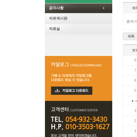
공지사항
제
자유게시판
홈페이
자료실
목록
번
8
7
6
5
3
2
1